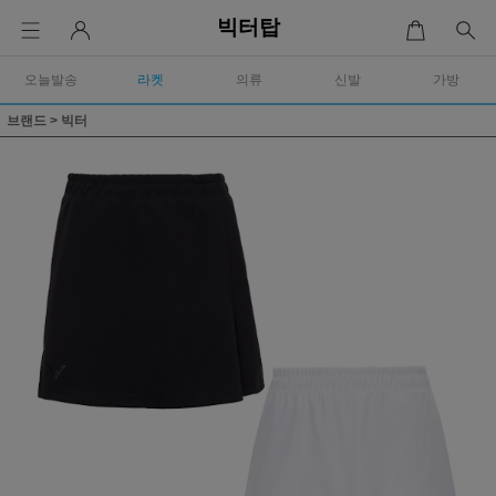
빅터탑
오늘발송
라켓
의류
신발
가방
브랜드
>
빅터