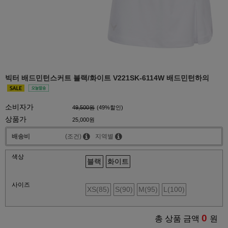
빅터 배드민턴스커트 블랙/화이트 V221SK-6114W 배드민턴하의
소비자가
49,500원
(
49
%할인)
상품가
25,000원
배송비
(조건)
지역별
색상
블랙
화이트
사이즈
XS(85)
S(90)
M(95)
L(100)
0
총 상품 금액
원