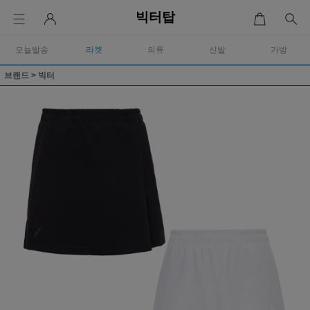
빅터탑
오늘발송
라켓
의류
신발
가방
브랜드
>
빅터