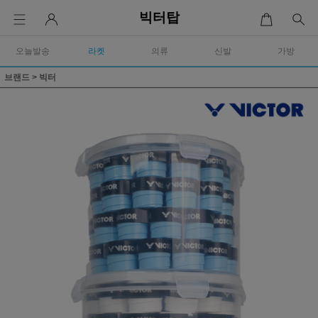
빅터탑
오늘발송
라켓
의류
신발
가방
브랜드
>
빅터