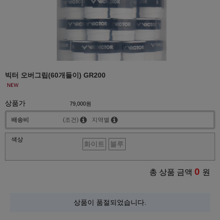
빅터 오버그립(60개들이) GR200
상품가
79,000원
배송비
(조건)
지역별
색상
화이트
블루
0
총 상품 금액
원
상품이 품절되었습니다.