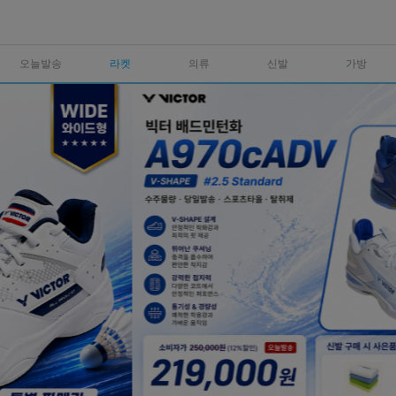
오늘발송
라켓
의류
신발
가방