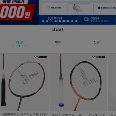
BEST
라켓
의류
신발
빅터 드라이브 X 12 배드민턴라켓 (4U/
빅터 라켓 아우라스피드 팬텀 F (4U/프