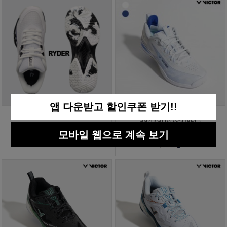
앱 다운받고 할인쿠폰 받기!!
라이더 배드민턴화 RBS-8
빅터 배드민턴화 올라운드
A970cADV(V-SHAPE)
125,000원
모바일 웹으로 계속 보기
219,000원