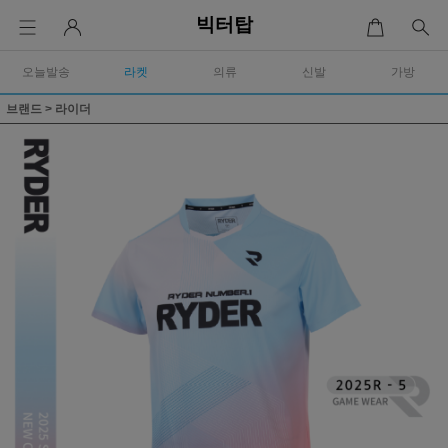
빅터탑
오늘발송
라켓
의류
신발
가방
브랜드
>
라이더