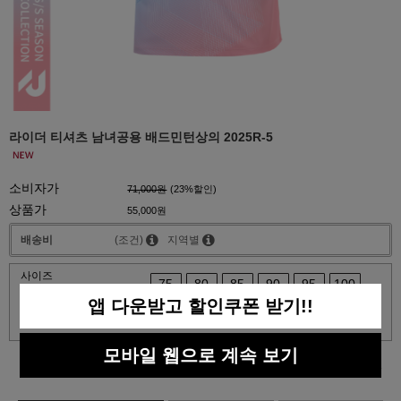
라이더 티셔츠 남녀공용 배드민턴상의 2025R-5
소비자가
71,000원
(
23
%할인)
상품가
55,000원
배송비
(조건)
지역별
사이즈
75
80
85
90
95
100
앱 다운받고 할인쿠폰 받기!!
105
110
115
모바일 웹으로 계속 보기
0
총 상품 금액
원