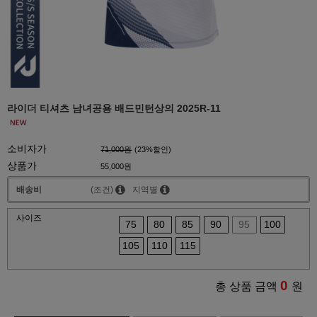
라이더 티셔츠 남녀공용 배드민턴상의 2025R-11
소비자가
71,000원
(
23
%할인)
상품가
55,000원
배송비
(조건)
지역별
사이즈
75
80
85
90
95
100
105
110
115
0
총 상품 금액
원