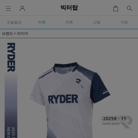
빅터탑
오늘발송
라켓
의류
신발
가방
브랜드
>
라이더