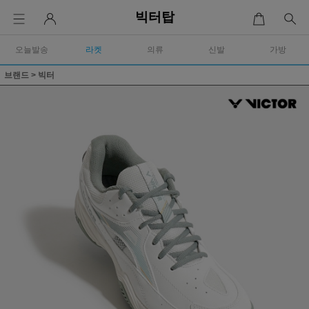
빅터탑
오늘발송
라켓
의류
신발
가방
브랜드
>
빅터