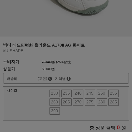
빅터 배드민턴화 올라운드 A170II AG 화이트
#U-SHAPE
소비자가
79,000원
(
25
%할인)
상품가
59,000원
배송비
(조건)
지역별
사이즈
230
235
240
245
250
255
260
265
270
275
280
285
290
0
총 상품 금액
원