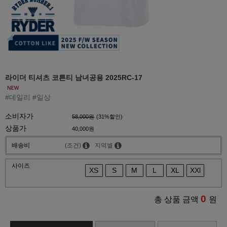
라이더 티셔츠 코튼티 남녀공용 2025RC-17
#데일리 #일상
소비자가
58,000원
(
31
%할인)
상품가
40,000원
배송비
(조건)
지역별
사이즈
XS
S
M
L
XL
XXl
0
총 상품 금액
원