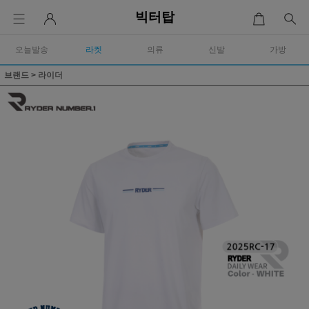
빅터탑
오늘발송
라켓
의류
신발
가방
브랜드
>
라이더