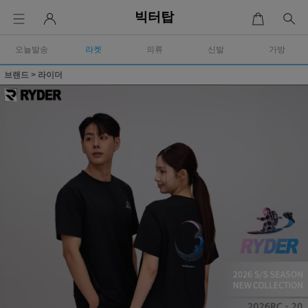
빅터탑
오늘발송
라켓
의류
신발
가방
브랜드
>
라이더