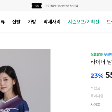
의류
신발
가방
악세사리
시즌오프/기획전
브
라이더 남
5
23
%
적립금
특이사항
사이즈