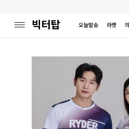
빅터탑
오늘발송
라켓