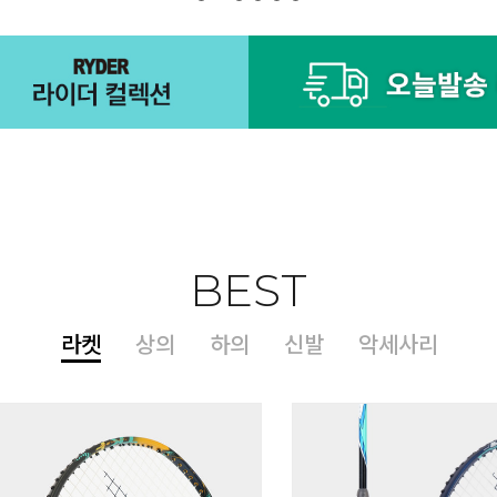
BEST
라켓
상의
하의
신발
악세사리