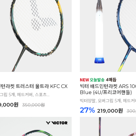
민턴라켓 트러스터 울트라 KFC CX
빅터 배드민턴라켓 ARS 100
Blue (4U/프리코어핸들)
립 5개, 헤드커버, 스포츠...
빅터양말, 오버그립 5개, 헤드커버,
9,000원
350,000원
27%
219,000원
300