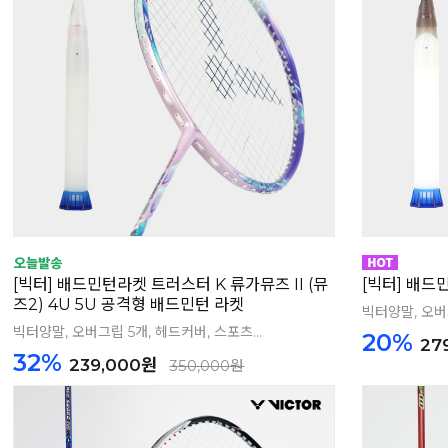
[빅터] 배드민턴라켓 트러스터 K 류가뮤즈 II (뮤
[빅터] 배드
즈2) 4U 5U 공격형 배드민턴 라켓
빅터양말, 오버그
빅터양말, 오버그립 5개, 헤드커버, 스포츠...
20%
27
32%
239,000원
350,000원