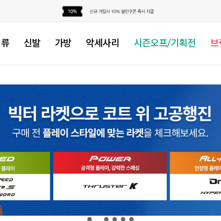
의류
신발
가방
악세사리
시즌오프/기획전
브