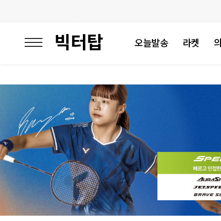
빅터탑
오늘발송
라켓