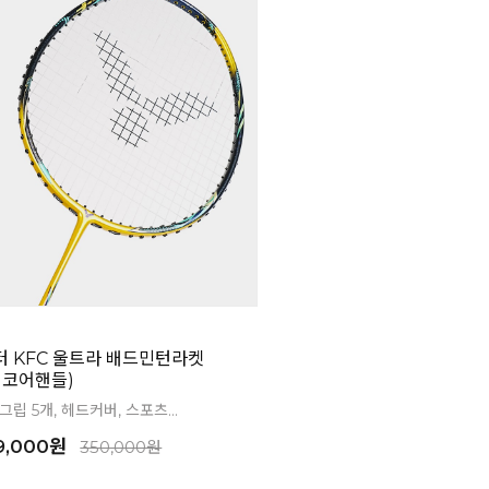
터 KFC 울트라 배드민턴라켓
프리코어핸들)
립 5개, 헤드커버, 스포츠...
9,000원
350,000원