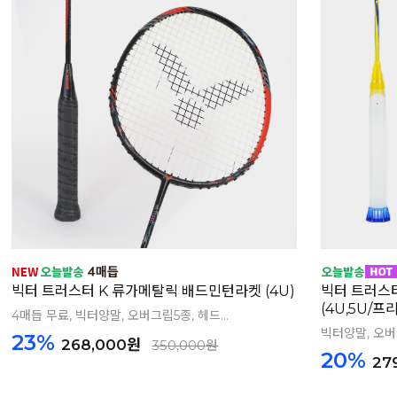
빅터 트러스터 K 류가메탈릭 배드민턴라켓 (4U)
빅터 트러스
(4U,5U/
4매듭 무료, 빅터양말, 오버그립5종, 헤드...
빅터양말, 오버그
23%
268,000원
350,000원
20%
27