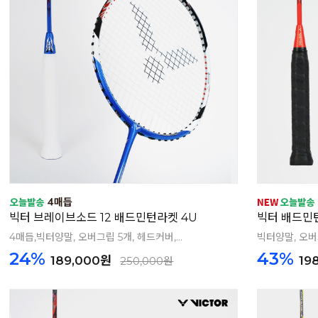
빅터 브레이브소드 12 배드민턴라켓 4U
빅터 배드민턴라
4매듭,빅터양말, 오버그립 5개, 헤드커버,...
빅터양말, 오버그
24%
43%
189,000원
19
250,000원