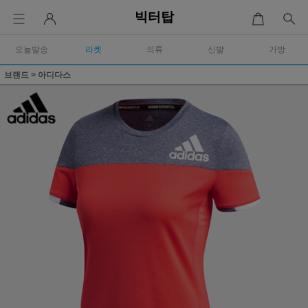
빅터탑
오늘발송
라켓
의류
신발
가방
브랜드
>
아디다스