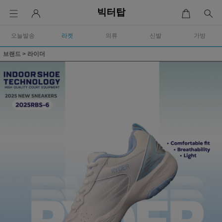
빅터탑
오늘발송
라켓
의류
신발
가방
브랜드
>
라이더