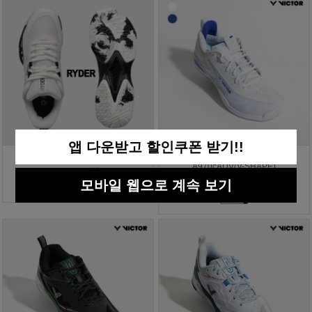
앱 다운받고 할인쿠폰 받기!!
라이더 배드민턴화 RBS-8
빅터 배드민턴화 올라운드
A970cADV(V-SHAPE)
125,000원
모바일 웹으로 계속 보기
219,000원