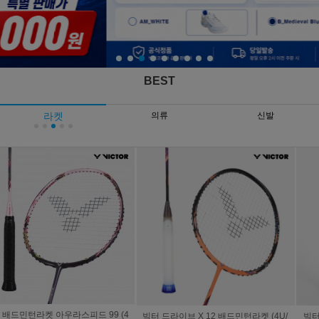
BEST
라켓
의류
신발
빅터 드라이브 X 12 배드민턴라켓 (4U/
빅터 라켓 아우라스피드 팬텀 F (4U/프