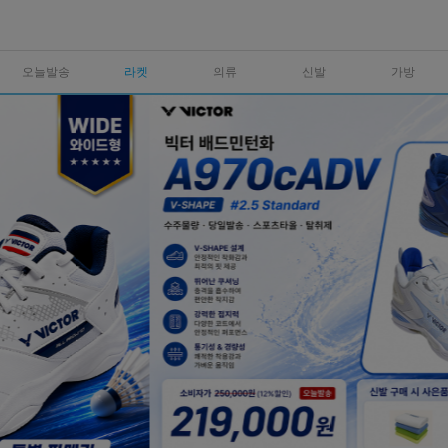
오늘발송
라켓
의류
신발
가방