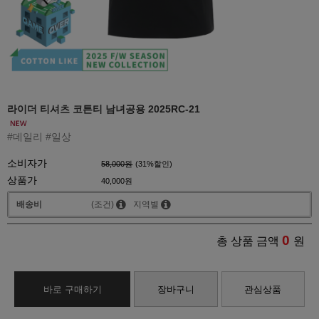
라이더 티셔츠 코튼티 남녀공용 2025RC-21
#데일리 #일상
소비자가
58,000원
(
31
%할인)
상품가
40,000원
배송비
(조건)
지역별
0
총 상품 금액
원
바로 구매하기
장바구니
관심상품