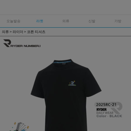
오늘발송
라켓
의류
신발
가방
의류
>
라이더
>
코튼 티셔츠