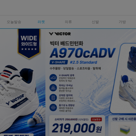
오늘발송
라켓
의류
신발
가방