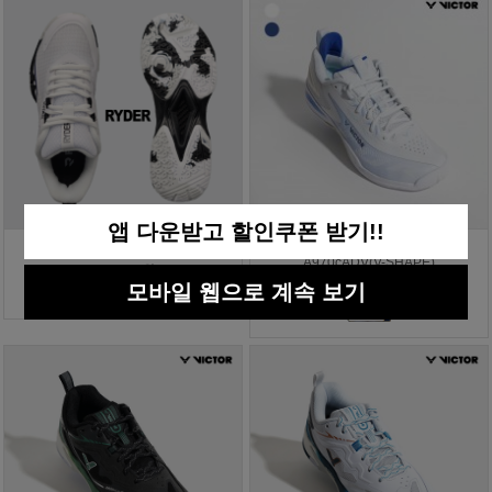
앱 다운받고 할인쿠폰 받기!!
라이더 배드민턴화 RBS-8
빅터 배드민턴화 올라운드
A970cADV(V-SHAPE)
125,000원
모바일 웹으로 계속 보기
219,000원