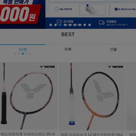
BEST
라켓
의류
신발
빅터 드라이브 X 12 배드민턴라켓 (4U/
빅터 라켓 아우라스피드 팬텀 F (4U/프