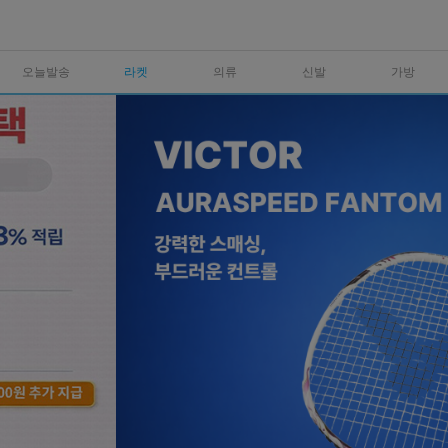
오늘발송
라켓
의류
신발
가방