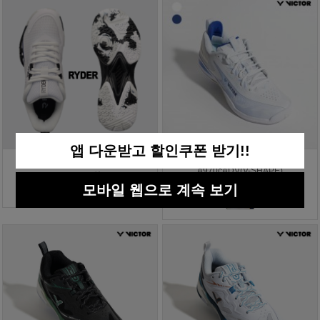
앱 다운받고 할인쿠폰 받기!!
라이더 배드민턴화 RBS-8
빅터 배드민턴화 올라운드
A970cADV(V-SHAPE)
125,000원
모바일 웹으로 계속 보기
219,000원