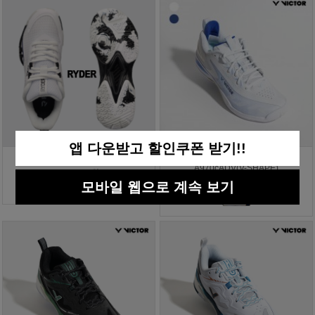
앱 다운받고 할인쿠폰 받기!!
라이더 배드민턴화 RBS-8
빅터 배드민턴화 올라운드
A970cADV(V-SHAPE)
125,000원
모바일 웹으로 계속 보기
219,000원