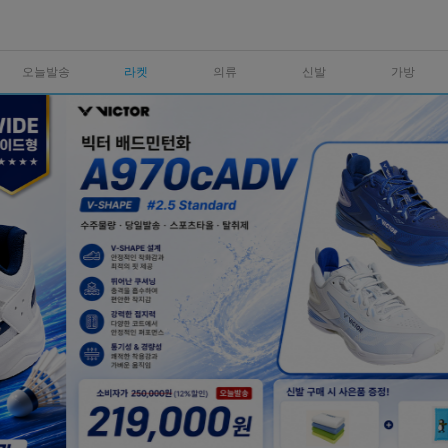
오늘발송
라켓
의류
신발
가방