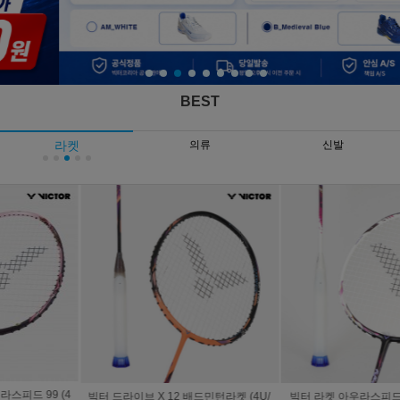
BEST
라켓
의류
신발
빅터 드라이브 X 12 배드민턴라켓 (4U/
빅터 라켓 아우라스피드 팬텀 F (4U/프