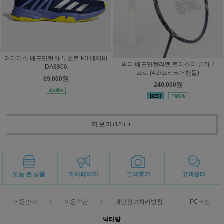
아디다스 배드민턴화 부흐트 P3 네이비
빅터 배드민턴라켓 트러스터 류가 2
DA8866
프로 (4U/프리코어핸들)
69,000원
240,000원
더보기
(
1
/
4
)
+
오늘 본 상품
마이페이지
고객후기
고객센터
이용안내
이용약관
개인정보처리방침
PC버전
빅터탑