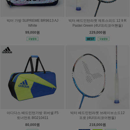
빅터 가방 SUPREME BR9613 AJ
빅터 배드민턴라켓 제트스피드 12 II R
White
Pastel Green (4U/프리코어핸들)
99,000원
229,000원
아디다스 배드민턴가방 위버셀 F5
빅터 배드민턴라켓 브레이브소드12
토너먼트 BG210411
프로 (4U/프리코어핸들)
80,000원
218,000원