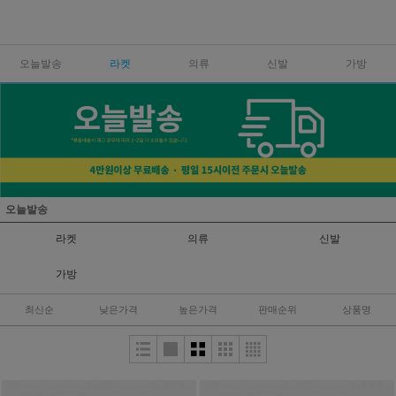
오늘발송
라켓
의류
신발
가방
오늘발송
라켓
의류
신발
가방
최신순
낮은가격
높은가격
판매순위
상품명