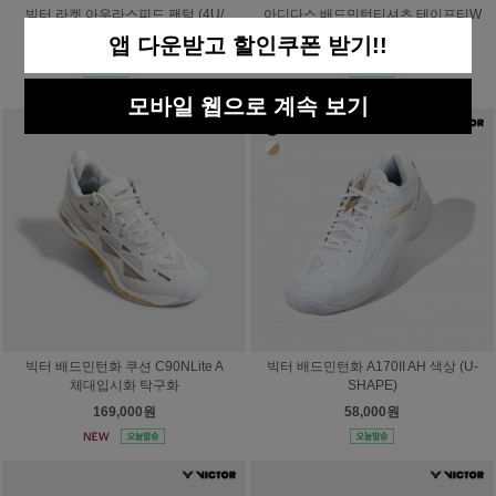
빅터 라켓 아우라스피드 팬텀 (4U/
아디다스 배드민턴티셔츠 테이프티W
프리코어핸들)
여성 CF4837
앱 다운받고 할인쿠폰 받기!!
239,000원
29,000원
모바일 웹으로 계속 보기
빅터 배드민턴화 쿠션 C90NLite A
빅터 배드민턴화 A170II AH 색상 (U-
체대입시화 탁구화
SHAPE)
169,000원
58,000원