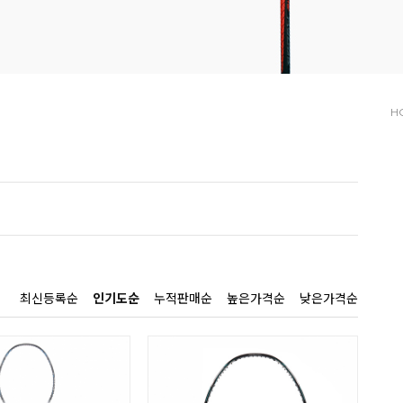
H
최신등록순
인기도순
누적판매순
높은가격순
낮은가격순