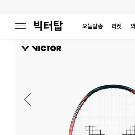
빅터탑
오늘발송
라켓