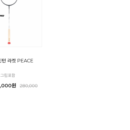
턴 라켓 PEACE
#그립포함
,000원
280,000