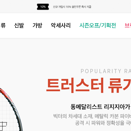
의류
신발
가방
악세사리
시즌오프/기획전
브