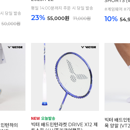
SHORTS (
평일 14:00분까지 주문 시 당일 발송
#게임웨어 #
 시 당일 발송
23%
10%
55,000원
71,000원
54,
50,000원
빅터 배드민턴
빅터 배드민턴라켓 DRIVE X12 제
드민턴하의
목 양말 (VT