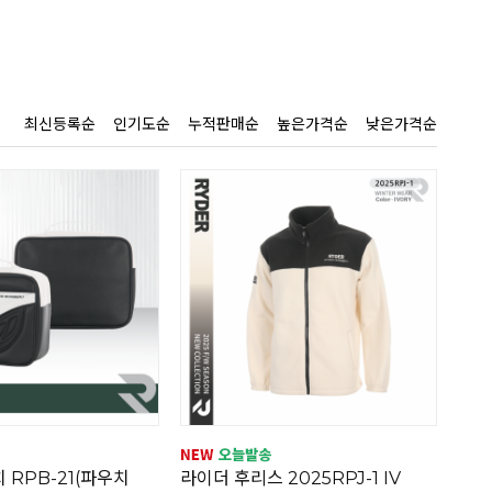
최신등록순
인기도순
누적판매순
높은가격순
낮은가격순
 RPB-21(파우치
라이더 후리스 2025RPJ-1 IV