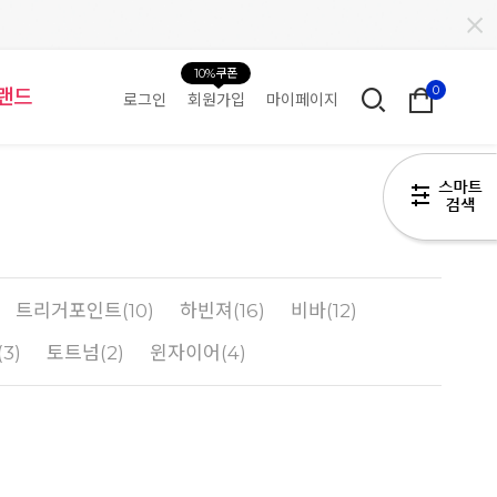
10%쿠폰
0
랜드
로그인
회원가입
마이페이지
트리거포인트(10)
하빈져(16)
비바(12)
3)
토트넘(2)
윈자이어(4)