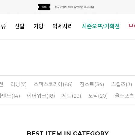
의류
신발
가방
악세사리
시즌오프/기획전
브
션
리닝(7)
스맥스코리아(66)
잠스트(34)
스킬즈(3)
밴드(14)
에어워크(18)
제트(23)
도닉(20)
울스포츠(
BEST ITEM IN CATEGORY