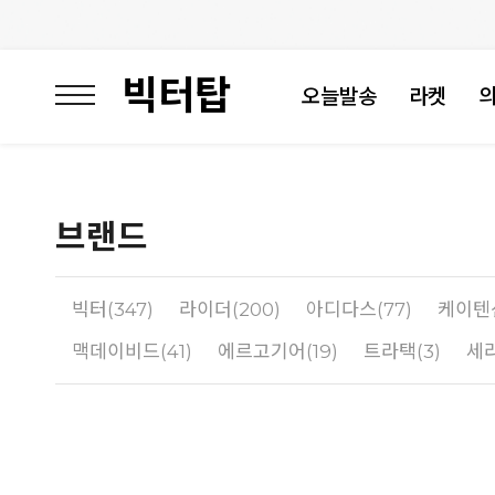
빅터탑
오늘발송
라켓
브랜드
빅터(347)
라이더(200)
아디다스(77)
케이텐
맥데이비드(41)
에르고기어(19)
트라택(3)
세라