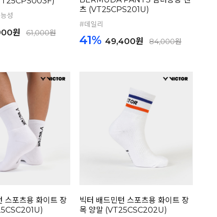
VT25CPS003F)
츠 (VT25CPS201U)
기능성
#데일리
900원
61,000원
41%
49,400원
84,000원
 스포츠용 화이트 장
빅터 배드민턴 스포츠용 화이트 장
25CSC201U)
목 양말 (VT25CSC202U)