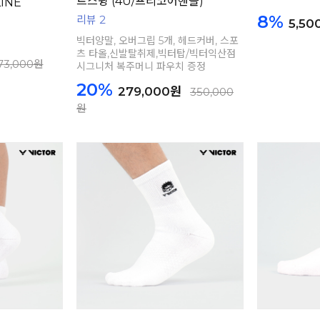
트스윙 (4U/프리코어핸들)
INE
8%
리뷰 2
5,50
빅터양말, 오버그립 5개, 헤드커버, 스포
츠 타올,신발탈취제,빅터탑/빅터익산점
73,000원
시그니처 복주머니 파우치 증정
20%
279,000원
350,000
원