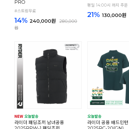
PRO
평일 14:00시 까지 주문
#스트링무료
21%
130,000원
14%
240,000원
280,000
원
라이더 패딩조끼 남녀공용
라이더 공용 배드민턴
2025RPW-1 패딩조끼
2025RC-20(GN)