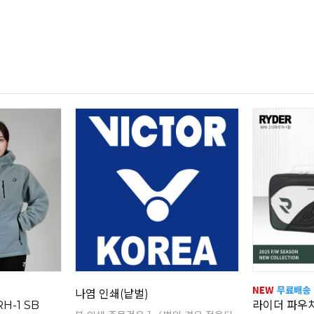
나염 인쇄(낱벌)
H-1 SB
라이더 파우치