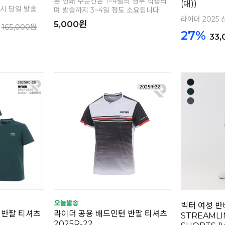
본 인쇄 주문건은 1~4벌의 경우 적용되
(대))
 시 당일 발송
며 발송까지 3~4일 정도 소요됩니다.
라이더 2025 
5,000원
165,000원
27%
33
빅터 여성 
 반팔 티셔츠
라이더 공용 배드민턴 반팔 티셔츠
STREAMLI
2025R-22